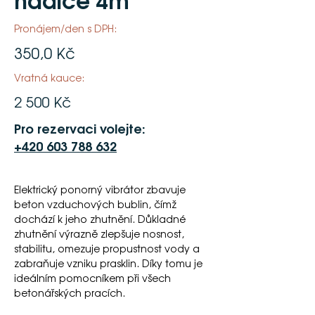
Pronájem/den s DPH:
350,0 Kč
Vratná kauce:
2 500 Kč
Pro rezervaci volejte:
+420 603 788 632
Elektrický ponorný vibrátor zbavuje 
beton vzduchových bublin, čímž 
dochází k jeho zhutnění. Důkladné 
zhutnění výrazně zlepšuje nosnost, 
stabilitu, omezuje propustnost vody a 
zabraňuje vzniku prasklin. Díky tomu je 
ideálním pomocníkem při všech 
betonářských pracích. 