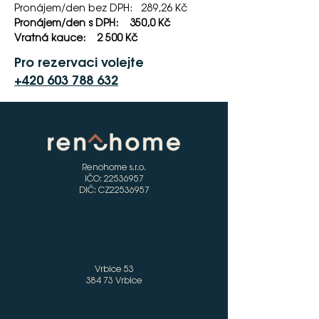
Pronájem/den bez DPH:   289,26 Kč
Pronájem/den s DPH:    350,0 Kč   
Vratná kauce:    2 500 Kč
Pro rezervaci volejte
+420 603 788 632
Renohome s.r.o.
IČO:
22536957
DIČ: CZ22536957
Vrbice 53
384 73 Vrbice