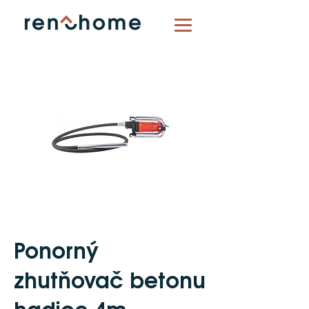
Ponorný
zhutňovač betonu
hadice 4m