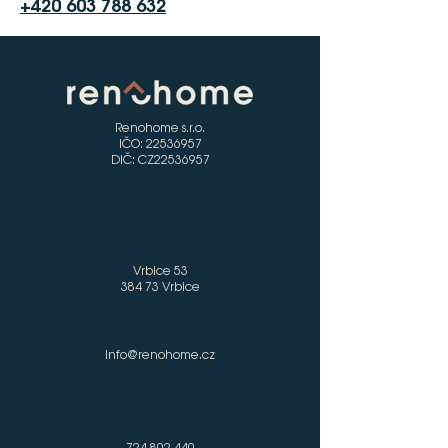
+420 603 788 632
Renohome s.r.o.
IČO:
22536957
DIČ: CZ22536957
Vrbice 53
384 73 Vrbice
info@renohome.cz
724 802 440