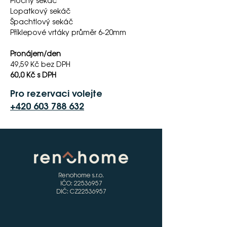
Plochý sekáč 
Lopatkový sekáč 
Špachtlový sekáč
Příklepové vrtáky průměr 6-20mm
Pronájem/den 
49,59 Kč bez DPH
60,0 Kč s DPH
Pro rezervaci volejte
+420 603 788 632
Renohome s.r.o.
IČO:
22536957
DIČ: CZ22536957