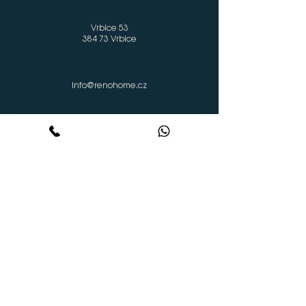
Vrbice 53
384 73 Vrbice
info@renohome.cz
724 802 440
Sledujte nás
Domů
Služby
Projekty