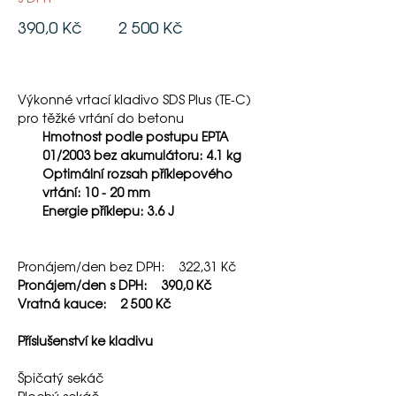
390,0 Kč
2 500 Kč
Výkonné vrtací kladivo SDS Plus (TE-C) 
pro těžké vrtání do betonu
Hmotnost podle postupu EPTA 
01/2003 bez akumulátoru: 4.1 kg
Optimální rozsah příklepového 
vrtání: 10 - 20 mm
Energie příklepu: 3.6 J
Pronájem/den bez DPH:    322,31 Kč
Pronájem/den s DPH:    390,0 Kč   
Vratná kauce:    2 500 Kč 
Příslušenství ke kladivu 
Špičatý sekáč