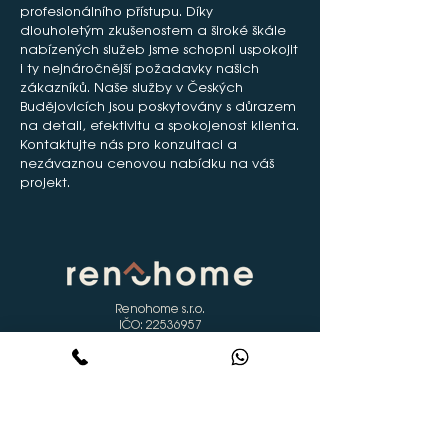
profesionálního přístupu. Díky
dlouholetým zkušenostem a široké škále
nabízených služeb jsme schopni uspokojit
i ty nejnáročnější požadavky našich
zákazníků. Naše služby v Českých
Budějovicích jsou poskytovány s důrazem
na detail, efektivitu a spokojenost klienta.
Kontaktujte nás pro konzultaci a
nezávaznou cenovou nabídku na váš
projekt.
Renohome s.r.o.
IČO:
22536957
DIČ: CZ22536957