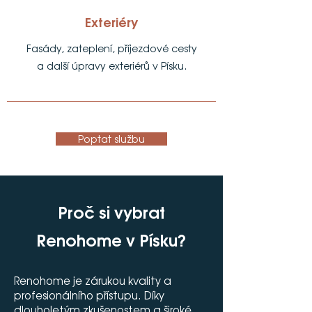
Exteriéry
Fasády, zateplení, příjezdové cesty
a další úpravy exteriérů v Písku.
Poptat službu
Proč si vybrat
Renohome v Písku?
​Renohome je zárukou kvality a
profesionálního přístupu. Díky
dlouholetým zkušenostem a široké