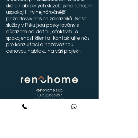
škále nabízených služeb jsme schopni
uspokojit i ty nejnáročnější
požadavky našich zákazníků. Naše
služby v Písku jsou poskytovány s
důrazem na detail, efektivitu a
spokojenost klienta. Kontaktujte nás
pro konzultaci a nezávaznou
cenovou nabídku na váš projekt.
Renohome s.r.o.
IČO:
22536957
DIČ: CZ22536957
Vrbice 53