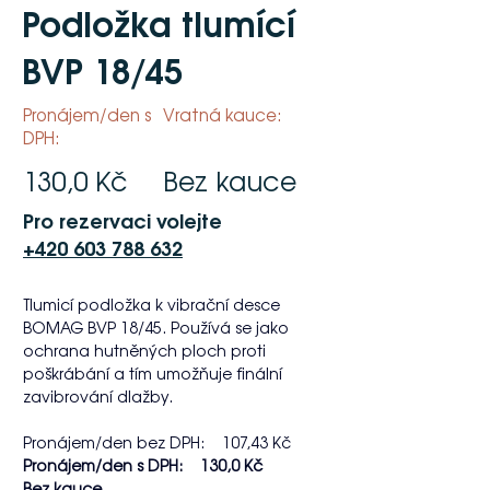
Podložka tlumící
BVP 18/45
Pronájem/den s
Vratná kauce:
DPH:
130,0 Kč
Bez kauce
Pro rezervaci volejte
+420 603 788 632
Tlumicí podložka k vibrační desce 
BOMAG BVP 18/45. Používá se jako 
ochrana hutněných ploch proti 
poškrábání a tím umožňuje finální 
zavibrování dlažby.
Pronájem/den bez DPH:    107,43 Kč
Pronájem/den s DPH:    130,0 Kč   
Bez kauce