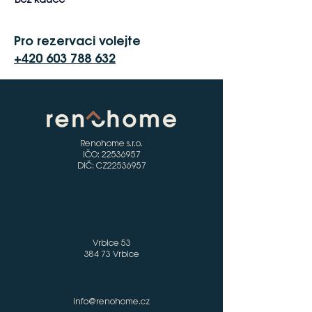
Pro rezervaci volejte
+420 603 788 632
Renohome s.r.o.
IČO:
22536957
DIČ: CZ22536957
Vrbice 53
384 73 Vrbice
info@renohome.cz